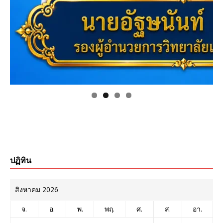
ปฏิทิน
สิงหาคม 2026
จ.
อ.
พ.
พฤ.
ศ.
ส.
อา.