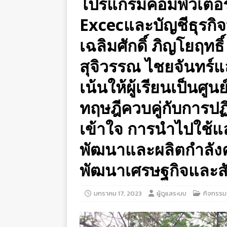
โปรแกรมคอมพิวเตอร์
Excecและบัญชีธุรกิจบ
เฉลิมศักดิ์ ภิญโยฤทธิ์
สุจิวรรณ ไชยจันทร์แล
เน้นให้ผู้เรียนเป็นศู
ทฤษฎีควบคู่กับการปฏ
เข้าใจ การนำไปใช้แล
พัฒนาและผลิตกำลังค
พัฒนาเศรษฐกิจและ
มกราคม 17, 2023
ผู้ดูแลระบบ
กิจกรรม