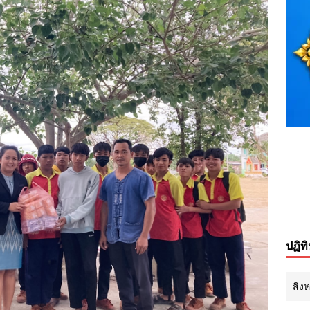
ปฏิท
สิง