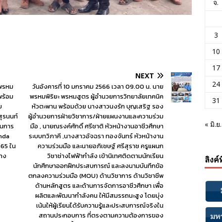
จ.
3
10
17
NEXT
24
 พรหม
วันอังคารที่ 10 มกราคม 2566 เวลา 09.00 น. นาย
พร้อม
พรหมพิริยะ พรหมสูตร ผู้อำนวยการวิทยาลัยเทคนิค
31
ย
หัวตะพาน พร้อมด้วย นางสาวนงรัก บุญเสริฐ รอง
สุรนนท์
ผู้อำนวยการฝ่ายวิชาการ/ฝ่ายแผนงานและความร่วม
« มิ.ย.
ในการ
มือ , นายณรงค์ศักดิ์ ศรีชาติ หัวหน้างานอาชีวศึกษา
onda
ระบบทวิภาคี ,นางสาวอัจฉรา ทองจันทร์ หัวหน้างาน
565 ใน
ความร่วมมือ และนายอภิเชษฐ์ ศรีสุราช ครูแผนก
้าง
วิชาช่างไฟฟ้ากำลัง เข้านิเทศติดตามนักเรียน
ลิงค์
นักศึกษาออกฝึกประสบการณ์ และลงนามบันทึกข้อ
ตกลงความร่วมมือ (MOU) ด้านวิชาการ ด้านวิชาชีพ
ด้านหลักสูตร และด้านการจัดการอาชีวศึกษา เพื่อ
ผลิตและพัฒนากำลังคน ให้มีสมรรถนะสูง โดยมุ่ง
เน้นให้ผู้เรียนได้รับความรู้และประสบการณ์จริงใน
สถานประกอบการ ที่ตรงตามความต้องการของ