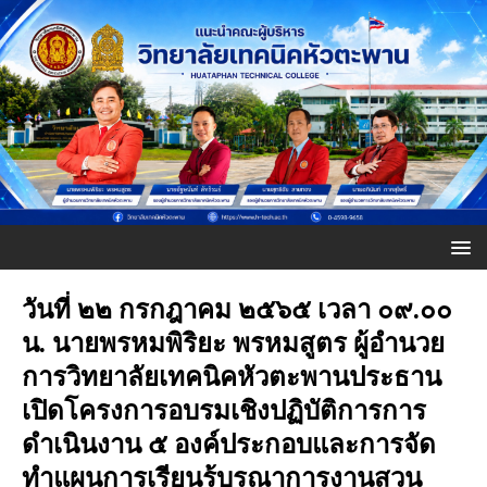
วันที่ ๒๒ กรกฎาคม ๒๕๖๕ เวลา ๐๙.๐๐
น. นายพรหมพิริยะ พรหมสูตร ผู้อำนวย
การวิทยาลัยเทคนิคหัวตะพานประธาน
เปิดโครงการอบรมเชิงปฏิบัติการการ
ดำเนินงาน ๕ องค์ประกอบและการจัด
ทำแผนการเรียนรู้บูรณาการงานสวน