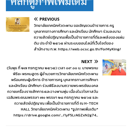
PREVIOUS
วิทยาลัยเทคนิคหัวตะพาน ขอเชิญชวนข้าราชการ ครู
บุคลากรทางการศึกษา และนักเรียน นักศึกษา ร่วมลงนาม
ถวายสัตย์ปฏิญาณเพื่อเป็นข้าราชการที่ดีและพลังของแผ่น
ดิน ประจำปี ๒๕๖๕ ผ่านระบบออนไลน์ที่เว็บไซต์ของ
สำนักงาน ก.พ. https://web.ocsc.go.th/ForMyKing/
NEXT
(วันพุธ ที่ ๒๗ กรกฎาคม ๒๕๖๕) เวลา ๐๙.๐๐ น. นายพรหม
พิริยะ พรหมสูตร ผู้อำนวยการวิทยาลัยเทคนิคหัวตะพาน
พร้อมคณะผู้บริหาร ข้าราชการครู บุคลากรทางการศึกษา
และนักเรียน นักศึกษา ร่วมพิธีลงนามถวายพระพรชัยมงคล
ถวายเครื่องราชสักการะและวางพานพุ่ม เนื่องในวโรกาสวัน
เฉลิมพระชนมพรรษา ๗๐ พรรษา ๒๘ กรกฎาคม ๒๕๖๕ และ
ถวายสัตย์ปฏิญาณ เพื่อเป็นข้าราชการที่ดี ณ H-TECH
HALL วิทยาลัยเทคนิคหัวตะพาน *รูปภาพเพิ่มเติม*
https://drive.google.com/…/1yF5LrAGZxN2g74…