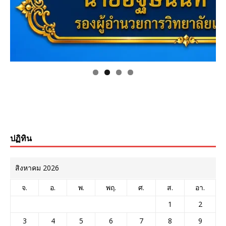
ปฏิทิน
สิงหาคม 2026
จ.
อ.
พ.
พฤ.
ศ.
ส.
อา.
1
2
3
4
5
6
7
8
9