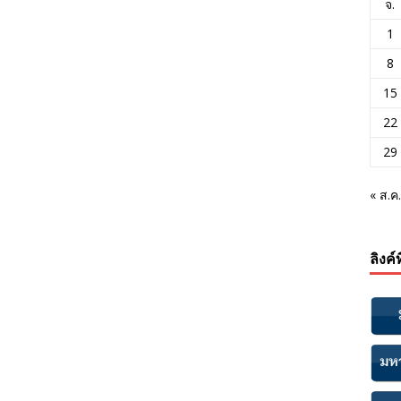
จ.
1
8
15
22
29
« ส.ค.
ลิงค์