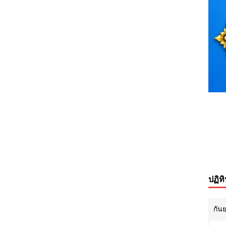
ปฏิท
กัน