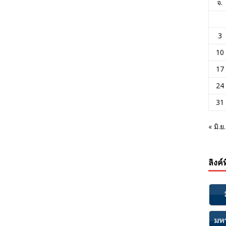
จ.
3
10
17
24
31
« มิ.ย.
ลิงค์