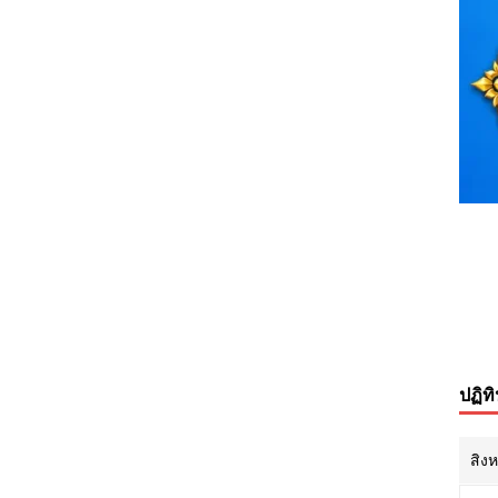
ปฏิท
สิง