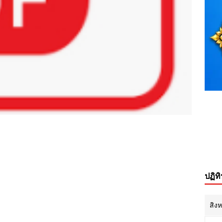
ปฏิท
สิง