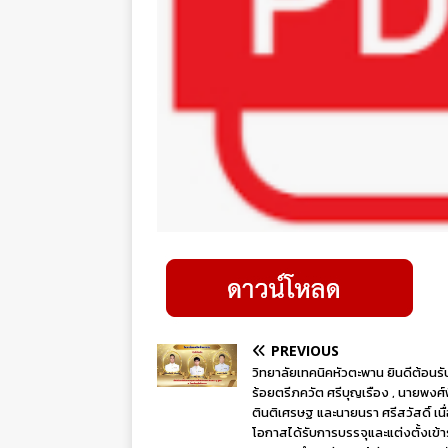
PREVIOUS
วิทยาลัยเทคนิคหัวตะพาน ยินดีต้อนรับ 
ร้อยตรีภควัต ศรีบุญเรือง , นายพงศ์
ตินติเศรษฐ และนายนรา ศรีสวัสดิ์ เนื
โอกาสได้รับการบรรจุและแต่งตั้งเข้า