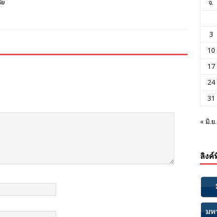
ัย
จ.
3
10
17
24
31
« มิ.ย.
ลิงค์