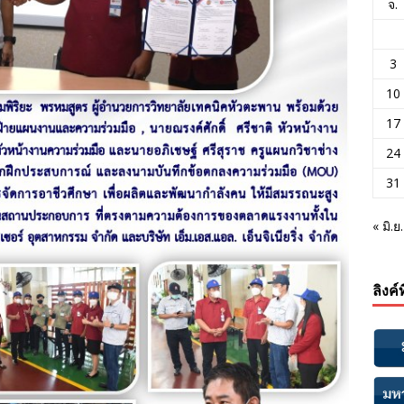
จ.
3
10
17
24
31
« มิ.ย.
ลิงค์