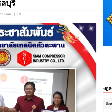
ลบุรี
วิทยาลัย
0
ปฏิท
สิง