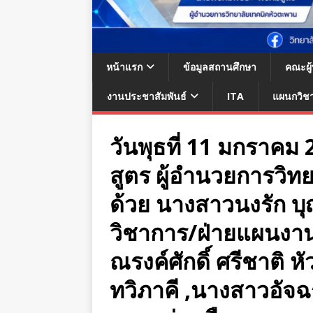
หน้าแรก
ข้อมูลสถานศึกษา
คณะผู
งานประชาสัมพันธ์
ITA
แผนกวิช
วันพุธที่ 11 มกราค
สูตร ผู้อำนวยการวิท
ด้วย นางสาวนงรัก บุ
วิชาการ/ฝ่ายแผนงา
ณรงค์ศักดิ์ ศรีชาติ
ทวิภาคี ,นางสาวอัจฉ