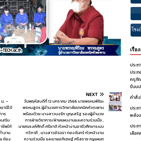
เรื่อ
ประกา
ประกอ
ครุภั
ปีงบ
NEXT
คำสั่
 น. –
วันพฤหัสบดีที่ 12 มกราคม 2566 นายพรหมพิริยะ
ธานีได้
พรหมสูตร ผู้อำนวยการวิทยาลัยเทคนิคหัวตะพาน
ประกา
์การ
พร้อมด้วย นางสาวนงรัก บุญเสริฐ รองผู้อำนวย
พลังง
อเสริม
การฝ่ายวิชาการ/ฝ่ายแผนงานและความร่วมมือ ,
ประกา
าชีพให้
นายณรงค์ศักดิ์ ศรีชาติ หัวหน้างานอาชีวศึกษาระบบ
รทำงาน
ทวิภาคี , นางสาวอัจฉรา ทองจันทร์ หัวหน้างาน
เลือก
 ณ ห้อง
ความร่วมมือ และนายอภิเชษฐ์ ศรีสุราช ครูแผนก