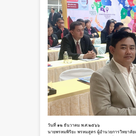
วันที่ ๑๒ ธันวาคม พ.ศ.๒๕๖๖
นายพรหมพิริยะ พรหมสูตร ผู้อำนวยการวิทยาลั