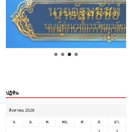
ปฏิทิน
สิงหาคม 2026
จ.
อ.
พ.
พฤ.
ศ.
ส.
อา.
1
2