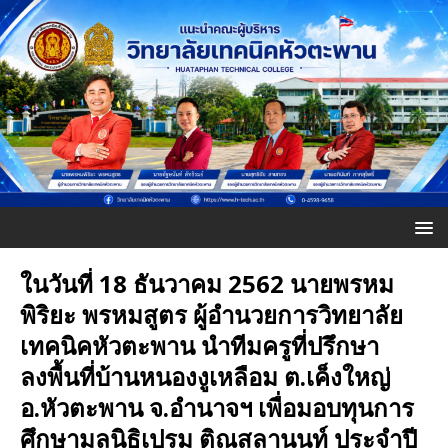
ในวันที่ 18 ธันวาคม 2562 นายพรหม
พิริยะ พรหมสูตร ผู้อำนวยการวิทยาลัย
เทคนิคหัวตะพาน นำทีมครูที่ปรึกษา
ลงพื้นที่บ้านหนองงูเหลือม ต.เค็งใหญ่
อ.หัวตะพาน จ.อำนาจฯ เพื่อมอบทุนการ
ศึกษามูลนิธิเปรม ติณสูลานนท์ ประจำปี