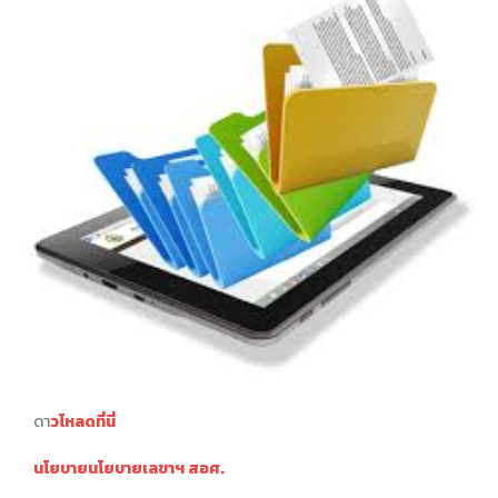
ดา
วโ
หลดที่นี่
นโยบายนโยบายเลขาฯ สอศ.