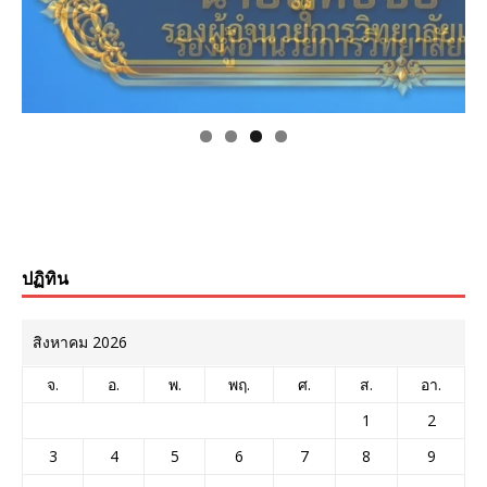
ปฏิทิน
สิงหาคม 2026
จ.
อ.
พ.
พฤ.
ศ.
ส.
อา.
1
2
3
4
5
6
7
8
9