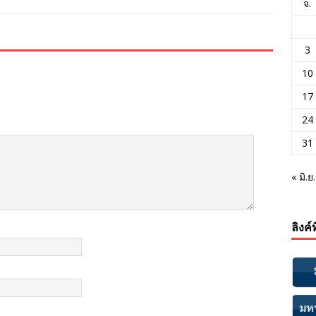
จ.
3
10
17
24
31
« มิ.ย.
ลิงค์