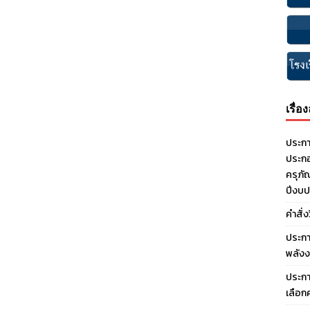
เรื่อ
ประกา
ประกอ
ครุภั
ปีงบ
คำสั่
ประกา
พลังง
ประกา
เลือก