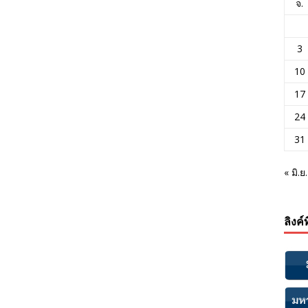
จ.
3
10
17
24
31
« มิ.ย.
ลิงค์