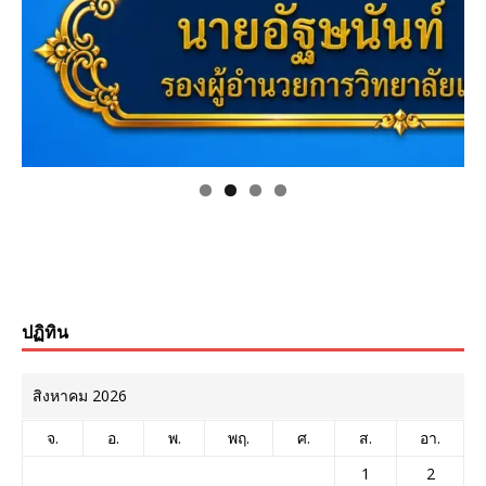
ปฏิทิน
สิงหาคม 2026
จ.
อ.
พ.
พฤ.
ศ.
ส.
อา.
1
2