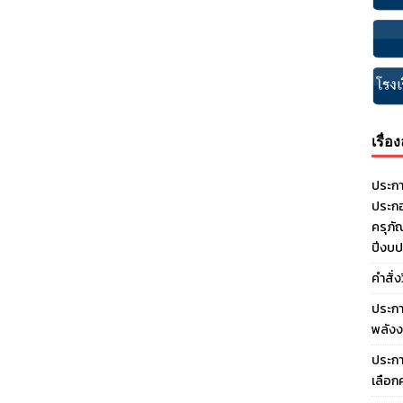
เรื่อ
ประกา
ประกอ
ครุภั
ปีงบ
คำสั่
ประกา
พลังง
ประกา
เลือก