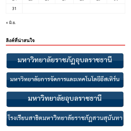
31
« มิ.ย.
ลิงค์ที่น่าสนใจ