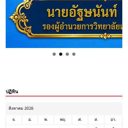
ปฏิทิน
สิงหาคม 2026
จ.
อ.
พ.
พฤ.
ศ.
ส.
อา.