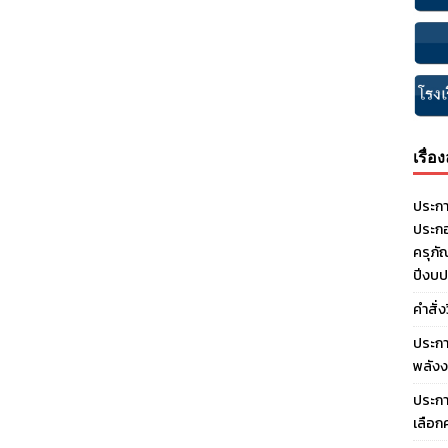
เรื่อ
ประกา
ประกอ
ครุภั
ปีงบ
คำสั่
ประกา
พลังง
ประกา
เลือก