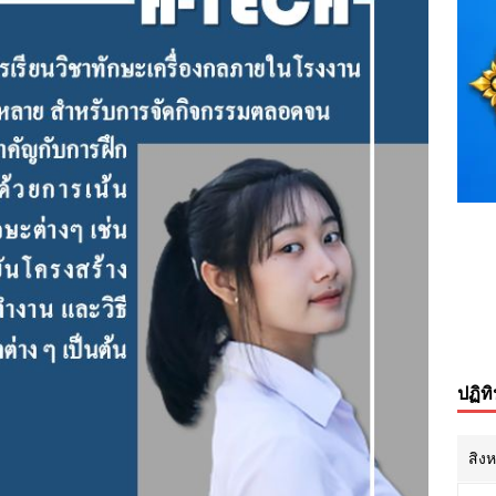
ปฏิท
สิง