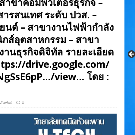
สาขาคอมพิวเตอร์ธุรกิจ –
ารสนเทศ ระดับ ปวส. –
นต์ – สาขางานไฟฟ้ากำลัง
นิกส์อุตสาหกรรม – สาขา
านธุรกิจดิจิทัล รายละเอียด
tps://drive.google.com/
gSsE6pP…/view… โดย :
สัมพันธ์
0