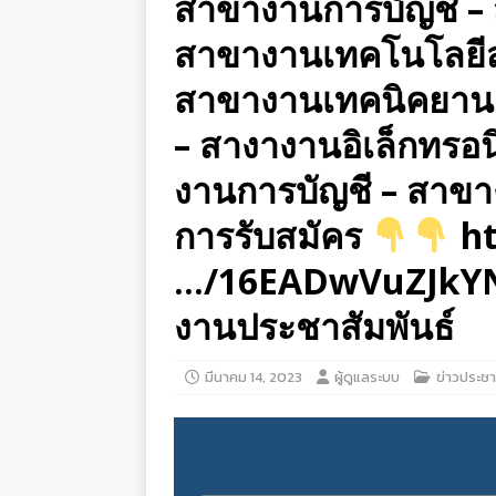
สาขางานการบัญชี – 
สาขางานเทคโนโลยีส
สาขางานเทคนิคยานย
– สางางานอิเล็กทรอ
งานการบัญชี – สาขาง
การรับสมัคร
ht
…/16EADwVuZJkYN
งานประชาสัมพันธ์
มีนาคม 14, 2023
ผู้ดูแลระบบ
ข่าวประชา