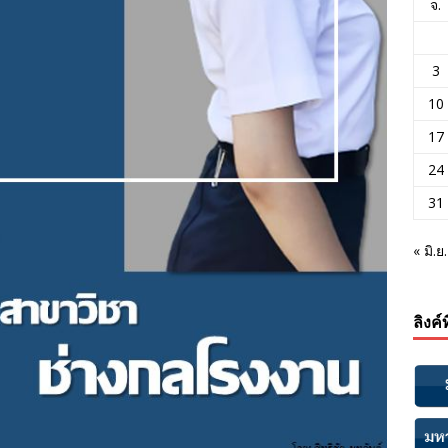
จ.
3
10
17
24
31
« มิ.ย.
ลิงค์