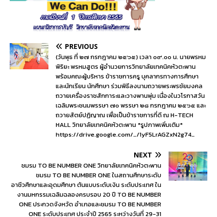
PREVIOUS
(วันพุธ ที่ ๒๗ กรกฎาคม ๒๕๖๕) เวลา ๐๙.๐๐ น. นายพรหม
พิริยะ พรหมสูตร ผู้อำนวยการวิทยาลัยเทคนิคหัวตะพาน
พร้อมคณะผู้บริหาร ข้าราชการครู บุคลากรทางการศึกษา
และนักเรียน นักศึกษา ร่วมพิธีลงนามถวายพระพรชัยมงคล
ถวายเครื่องราชสักการะและวางพานพุ่ม เนื่องในวโรกาสวัน
เฉลิมพระชนมพรรษา ๗๐ พรรษา ๒๘ กรกฎาคม ๒๕๖๕ และ
ถวายสัตย์ปฏิญาณ เพื่อเป็นข้าราชการที่ดี ณ H-TECH
HALL วิทยาลัยเทคนิคหัวตะพาน *รูปภาพเพิ่มเติม*
https://drive.google.com/…/1yF5LrAGZxN2g74…
NEXT
ชมรม TO BE NUMBER ONE วิทยาลัยเทคนิคหัวตะพาน
ชมรม TO BE NUMBER ONE ในสถานศึกษาระดับ
อาชีวศึกษาและอุดมศึกษา ต้นแบบระดับเงิน ระดับประเทศ ใน
งานมหกรรมเฉลิมฉลองครบรอบ 20 ปี TO BE NUMBER
ONE ประกวดจังหวัด อำเภอและชมรม TO BE NUMBER
ONE ระดับประเทศ ประจำปี 2565 ระหว่างวันที่ 29-31