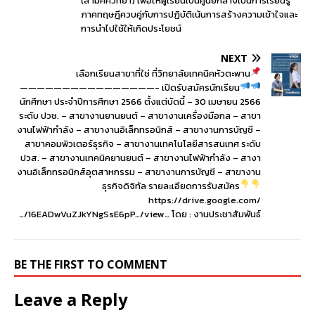
(สามัคคีวิทยา) เพื่อให้ผู้เรียนเป็นศูนย์กลางเป็นการเรียนรู้
ภาคทฤษฎีควบคู่กับการปฏิบัติเน้นการสร้างความเข้าใจและ
การนำไปใช้ให้เกิดประโยชน์
NEXT
เลือกเรียนสาขาที่ใช่ ที่วิทยาลัยเทคนิคหัวตะพาน
————————————————-
เปิดรับสมัครนักเรียน
นักศึกษา ประจำปีการศึกษา 2566 ตั้งแต่บัดนี้ – 30 เมษายน 2566
ระดับ ปวช. – สาขางานยานยนต์ – สาขางานเครื่องมือกล – สาขา
งานไฟฟ้ากำลัง – สาขางานอิเล็กทรอนิกส์ – สาขางานการบัญชี –
สาขาคอมพิวเตอร์ธุรกิจ – สาขางานเทคโนโลยีสารสนเทศ ระดับ
ปวส. – สาขางานเทคนิคยานยนต์ – สาขางานไฟฟ้ากำลัง – สางา
งานอิเล็กทรอนิกส์อุตสาหกรรม – สาขางานการบัญชี – สาขางาน
ธุรกิจดิจิทัล รายละเอียดการรับสมัคร
https://drive.google.com/
…/16EADwVuZJkYNgSsE6pP…/view… โดย : งานประชาสัมพันธ์
BE THE FIRST TO COMMENT
Leave a Reply