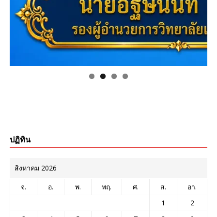
ปฏิทิน
สิงหาคม 2026
จ.
อ.
พ.
พฤ.
ศ.
ส.
อา.
1
2