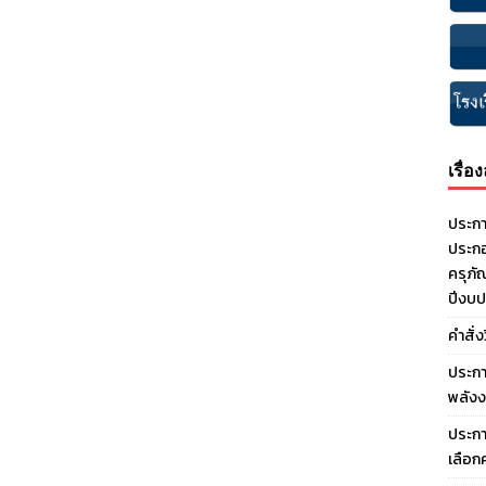
เรื่อ
ประกา
ประกอ
ครุภั
ปีงบ
คำสั่
ประกา
พลังง
ประกา
เลือก