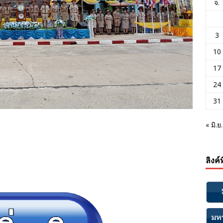
จ.
3
10
17
24
31
« มิ.ย.
ลิงค์