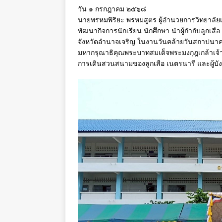
วัน ๑ กรกฎาคม ๒๕๖๘
นายพรหมพิริยะ พรหมสูตร ผู้อำนวยการวิทยาลัย
พัฒนากิจการนักเรียน นักศึกษา นำผู้กำกับลูกเสื
จังหวัดอำนาจเจริญ ในงานวันคล้ายวันสถาปนาค
มหากรุณาธิคุณพระบาทสมเด็จพระมงกุฎเกล้าเจ้า
การเดินสวนสนามของลูกเสือ เนตรนารี และผู้บัง