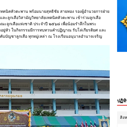
เทคนิคหัวตะพาน พร้อมนายสุทธิชัย สายทอง รองผู้อำนวยการฝ่าย
อ และลูกเสือวิสามัญวิทยาลัยเทคนิคหัวตะพาน เข้าร่วมลูกเสือ
ณะลูกเสือแห่งชาติ ประจำปี ๒๕๖๘ เพื่อน้อมรำลึกในพระ
อยู่หัว ในกิจกรรมมีการทบทวนคำปฏิญาณ รับโล่เกียรติยศ และ
คับบัญชาลูกเสือ ทุกหมู่เหล่า ณ โรงเรียนอนุบาลอำนาจเจริญ
ปฏิท
สิง