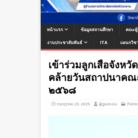
หน้าแรก
ข้อมูลสถานศึกษา
คณะผู
งานประชาสัมพันธ์
ITA
แผนกวิช
เข้าร่วมลูกเสือจังห
คล้ายวันสถาปนาคณะล
๒๕๖๘
กรกฎาคม 23, 2025
ผู้ดูแลระบบ
กิจกร