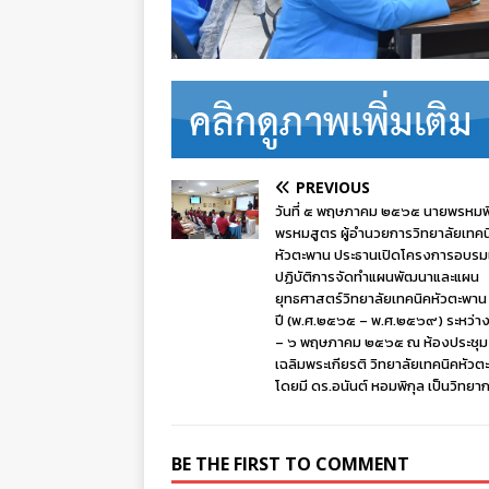
PREVIOUS
วันที่ ๕ พฤษภาคม ๒๕๖๕ นายพรหมพิ
พรหมสูตร ผู้อำนวยการวิทยาลัยเทคน
หัวตะพาน ประธานเปิดโครงการอบรม
ปฏิบัติการจัดทำแผนพัฒนาและแผน
ยุทธศาสตร์วิทยาลัยเทคนิคหัวตะพาน
ปี (พ.ศ.๒๕๖๕ – พ.ศ.๒๕๖๙) ระหว่างว
– ๖ พฤษภาคม ๒๕๖๕ ณ ห้องประชุม
เฉลิมพระเกียรติ วิทยาลัยเทคนิคหัวต
โดยมี ดร.อนันต์ หอมพิกุล เป็นวิทยา
BE THE FIRST TO COMMENT