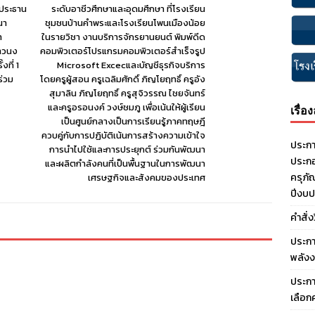
 ประธาน
ระดับอาชีวศึกษาและอุดมศึกษา ที่โรงเรียน
นา
ชุมชนบ้านคำพระและโรงเรียนโพนเมืองน้อย
า
ในรายวิชา งานบริการจักรยานยนต์ พิมพ์ดีด
สาวนง
คอมพิวเตอร์โปรแกรมคอมพิวเตอร์สำเร็จรูป
ที่ 1
Microsoft Excecและบัญชีธุรกิจบริการ
ร่วม
โดยครูผู้สอน ครูเฉลิมศักดิ์ ภิญโยฤทธิ์ ครูอัง
สุมาลิน ภิญโยฤทธิ์ ครูสุจิวรรณ ไชยจันทร์
และครูอรอนงค์ วงษ์ชมภู เพื่อเน้นให้ผู้เรียน
เรื่อ
เป็นศูนย์กลางเป็นการเรียนรู้ภาคทฤษฎี
ควบคู่กับการปฏิบัติเน้นการสร้างความเข้าใจ
ประกา
การนำไปใช้และการประยุกต์ ร่วมกันพัฒนา
ประกอ
และผลิตกำลังคนที่เป็นพื้นฐานในการพัฒนา
ครุภั
เศรษฐกิจและสังคมของประเทศ
ปีงบ
คำสั่
ประกา
พลังง
ประกา
เลือก