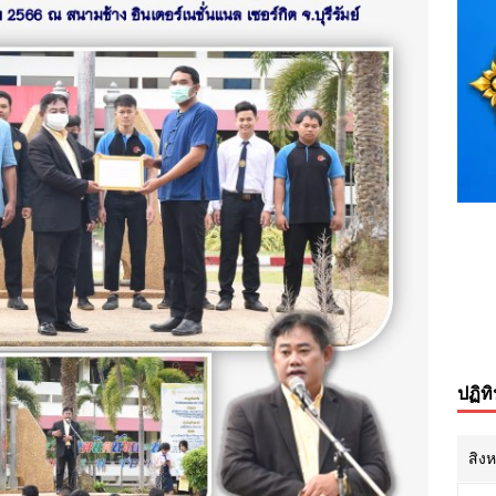
ปฏิท
สิง