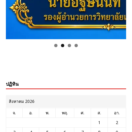
ปฏิทิน
สิงหาคม 2026
จ.
อ.
พ.
พฤ.
ศ.
ส.
อา.
1
2