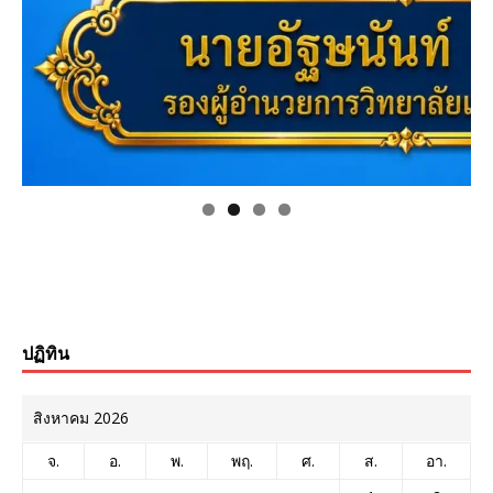
ปฏิทิน
สิงหาคม 2026
จ.
อ.
พ.
พฤ.
ศ.
ส.
อา.