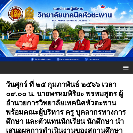
วันศุกร์ ที่ ๒๕ กุมภาพันธ์ ๒๕๖๖ เวลา
๐๙.๐๐ น. นายพรหมพิริยะ พรหมสูตร ผู้
อำนวยการวิทยาลัยเทคนิคหัวตะพาน
พร้อมคณะผู้บริหาร ครู บุคลากรทางการ
ศึกษา และตัวแทนนักเรียน นักศึกษา นำ
เสนอผลการดำเนินงานของสถานศึกษา