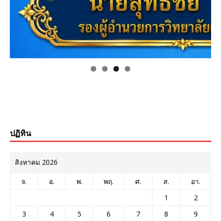
ปฏิทิน
สิงหาคม 2026
จ.
อ.
พ.
พฤ.
ศ.
ส.
อา.
1
2
3
4
5
6
7
8
9