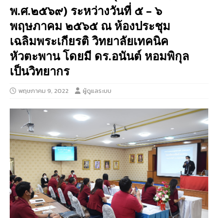
พ.ศ.๒๕๖๙) ระหว่างวันที่ ๕ – ๖
พฤษภาคม ๒๕๖๕ ณ ห้องประชุม
เฉลิมพระเกียรติ วิทยาลัยเทคนิค
หัวตะพาน โดยมี ดร.อนันต์ หอมพิกุล
เป็นวิทยากร
พฤษภาคม 9, 2022
ผู้ดูแลระบบ