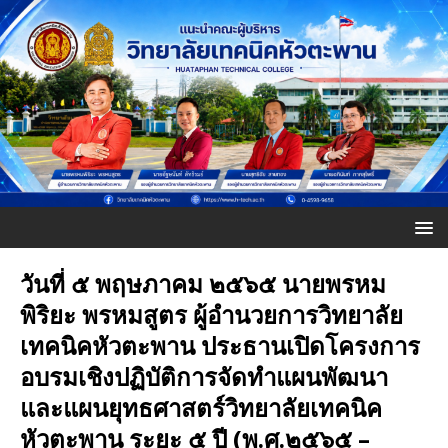
วันที่ ๕ พฤษภาคม ๒๕๖๕ นายพรหม
พิริยะ พรหมสูตร ผู้อำนวยการวิทยาลัย
เทคนิคหัวตะพาน ประธานเปิดโครงการ
อบรมเชิงปฏิบัติการจัดทำแผนพัฒนา
และแผนยุทธศาสตร์วิทยาลัยเทคนิค
หัวตะพาน ระยะ ๕ ปี (พ.ศ.๒๕๖๕ –