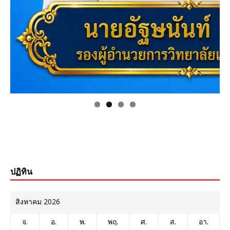
ปฏิทิน
สิงหาคม 2026
จ.
อ.
พ.
พฤ.
ศ.
ส.
อา.