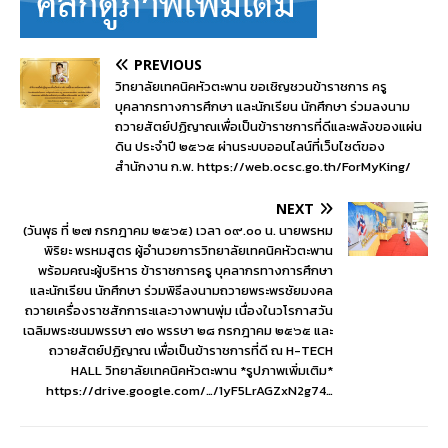
PREVIOUS
วิทยาลัยเทคนิคหัวตะพาน ขอเชิญชวนข้าราชการ ครู
บุคลากรทางการศึกษา และนักเรียน นักศึกษา ร่วมลงนาม
ถวายสัตย์ปฏิญาณเพื่อเป็นข้าราชการที่ดีและพลังของแผ่น
ดิน ประจำปี ๒๕๖๕ ผ่านระบบออนไลน์ที่เว็บไซต์ของ
สำนักงาน ก.พ. https://web.ocsc.go.th/ForMyKing/
NEXT
(วันพุธ ที่ ๒๗ กรกฎาคม ๒๕๖๕) เวลา ๐๙.๐๐ น. นายพรหม
พิริยะ พรหมสูตร ผู้อำนวยการวิทยาลัยเทคนิคหัวตะพาน
พร้อมคณะผู้บริหาร ข้าราชการครู บุคลากรทางการศึกษา
และนักเรียน นักศึกษา ร่วมพิธีลงนามถวายพระพรชัยมงคล
ถวายเครื่องราชสักการะและวางพานพุ่ม เนื่องในวโรกาสวัน
เฉลิมพระชนมพรรษา ๗๐ พรรษา ๒๘ กรกฎาคม ๒๕๖๕ และ
ถวายสัตย์ปฏิญาณ เพื่อเป็นข้าราชการที่ดี ณ H-TECH
HALL วิทยาลัยเทคนิคหัวตะพาน *รูปภาพเพิ่มเติม*
https://drive.google.com/…/1yF5LrAGZxN2g74…