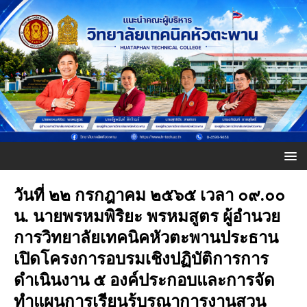
วันที่ ๒๒ กรกฎาคม ๒๕๖๕ เวลา ๐๙.๐๐
น. นายพรหมพิริยะ พรหมสูตร ผู้อำนวย
การวิทยาลัยเทคนิคหัวตะพานประธาน
เปิดโครงการอบรมเชิงปฏิบัติการการ
ดำเนินงาน ๕ องค์ประกอบและการจัด
ทำแผนการเรียนรู้บูรณาการงานสวน