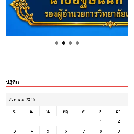
ปฏิทิน
สิงหาคม 2026
จ.
อ.
พ.
พฤ.
ศ.
ส.
อา.
1
2
3
4
5
6
7
8
9