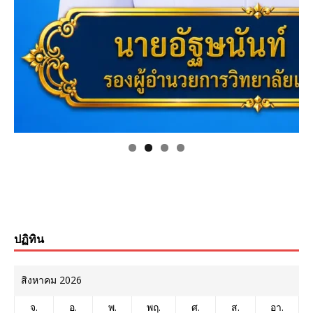
ปฏิทิน
สิงหาคม 2026
จ.
อ.
พ.
พฤ.
ศ.
ส.
อา.