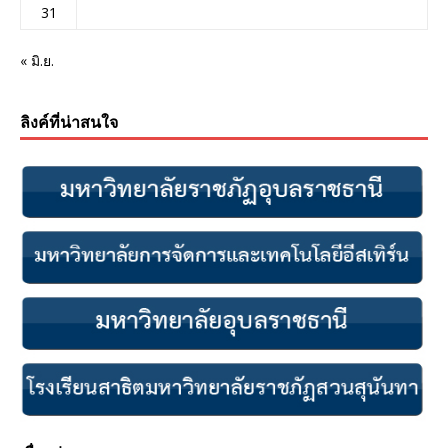
31
« มิ.ย.
ลิงค์ที่น่าสนใจ