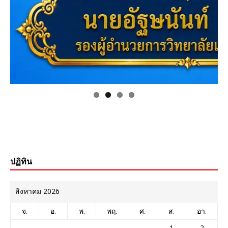
ปฏิทิน
สิงหาคม 2026
จ.
อ.
พ.
พฤ.
ศ.
ส.
อา.
1
2