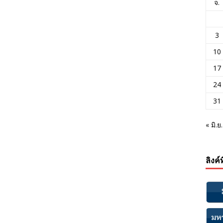
จ.
3
10
17
24
31
« มิ.ย.
ลิงค์