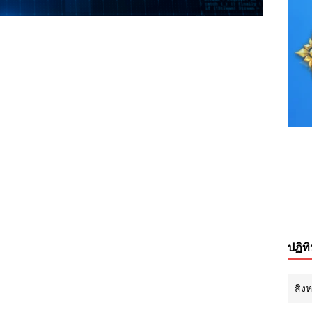
ปฏิท
สิง