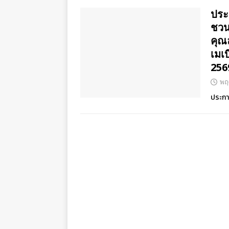
ประ
ชวน
คุณ
เมเ
256
พฤ
ประกา