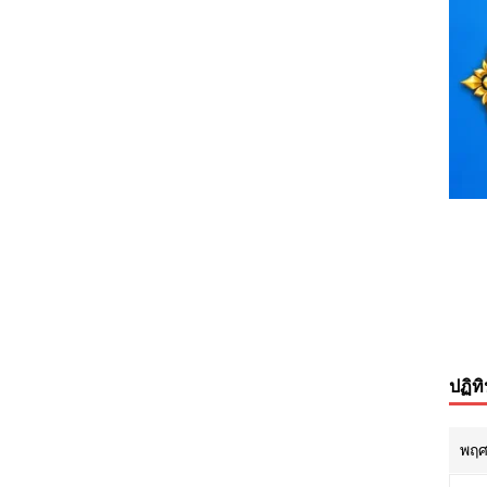
ปฏิท
พฤศ