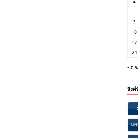
จ.
3
10
17
24
« ต.ค.
ลิงค์