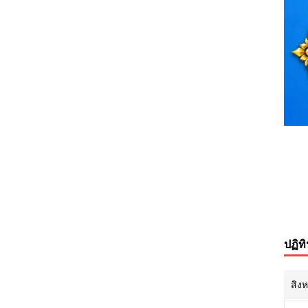
ปฏิท
สิง