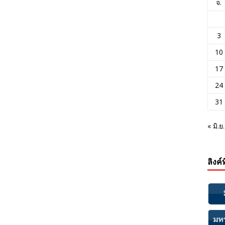
จ.
3
10
17
24
31
« มิ.ย.
ลิงค์