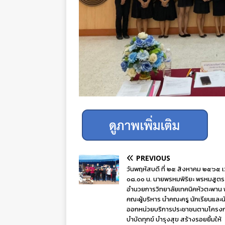
PREVIOUS
วันพฤหัสบดี ที่ ๒๕ สิงหาคม ๒๕๖๕ 
๐๘.๐๐ น. นายพรหมพิริยะ พรหมสูตร ผ
อำนวยการวิทยาลัยเทคนิคหัวตะพาน 
คณะผู้บริหาร นำคณะครู นักเรียนและน
ออกหน่วยบริการประชาชนตามโครง
บำบัดทุกข์ บำรุงสุข สร้างรอยยิ้มให้