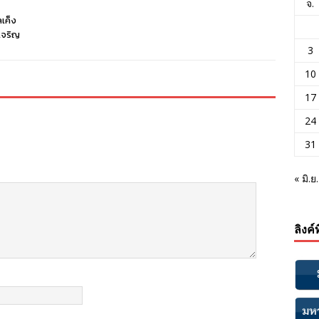
จ.
เค็ง
เจริญ
3
10
17
24
31
« มิ.ย.
ลิงค์