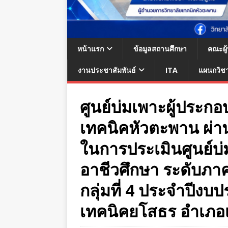
หน้าแรก
ข้อมูลสถานศึกษา
คณะผู
งานประชาสัมพันธ์
ITA
แผนกวิช
ศูนย์บ่มเพาะผู้ประก
เทคนิคหัวตะพาน ผ่า
ในการประเมินศูนย์บ
อาชีวศึกษา ระดับภา
กลุ่มที่ 4 ประจำปีง
เทคนิคยโสธร อำเภอเ