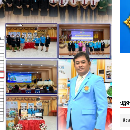
ปฏิท
สิง