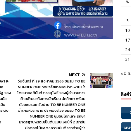
จ.
3
10
17
24
31
« มิ.ย.
NEXT
พิริยะ
วันจันทร์ ที่ 29 สิงหาคม 2565 ชมรม TO BE
ิค
NUNBER ONE วิทยาลัยเทคนิคหัวตะพาน นำ
ริฐ รอง
โดยนายอภินันท์ ภาคสุโพธิ์ รองผู้อำนวยการ
ลิงค์
มมือ
ฝ่ายพัฒนากิจการนักเรียน นักศึกษา พร้อม
เมิน
ด้วยชมรมเครือข่าย TO BE NUMBER ONE
 ระดับ
อำเภอหัวตะพาน ประกอบด้วย ชมรม TO BE
NUMBER ONE ชุมชนโคกเลาะ รักษา
ค
มาตรฐานพร้อมเป็นต้นแบบเงินปีที่ 2 เข้ารับ
ช่อดอกไม้แสดงความยินดีจากท่านผู้ว่า