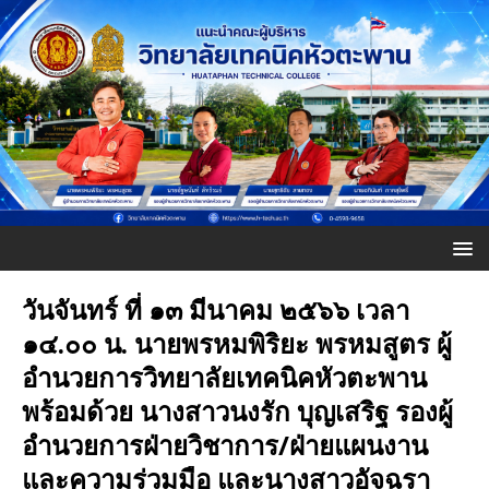
วันจันทร์ ที่ ๑๓ มีนาคม ๒๕๖๖ เวลา
๑๔.๐๐ น. นายพรหมพิริยะ พรหมสูตร ผู้
อำนวยการวิทยาลัยเทคนิคหัวตะพาน
พร้อมด้วย นางสาวนงรัก บุญเสริฐ รองผู้
อำนวยการฝ่ายวิชาการ/ฝ่ายแผนงาน
และความร่วมมือ และนางสาวอัจฉรา