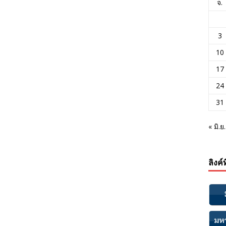
จ.
3
10
17
24
31
« มิ.ย.
ลิงค์