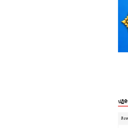
ปฏิท
สิง