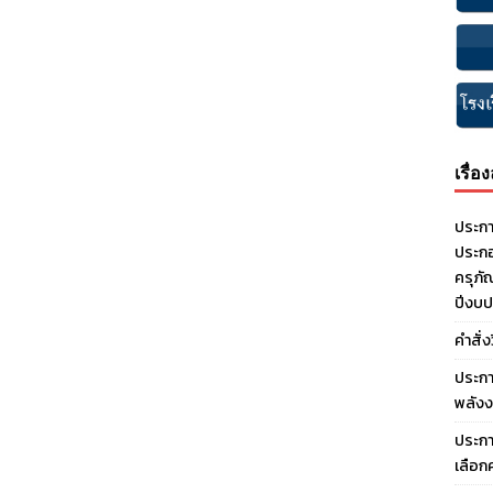
เรื่อ
ประกา
ประกอ
ครุภั
ปีงบ
คำสั่
ประกา
พลังง
ประกา
เลือก