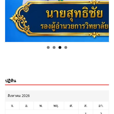
ปฏิทิน
สิงหาคม 2026
จ.
อ.
พ.
พฤ.
ศ.
ส.
อา.
1
2