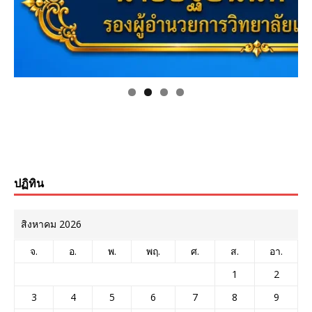
ปฏิทิน
สิงหาคม 2026
จ.
อ.
พ.
พฤ.
ศ.
ส.
อา.
1
2
3
4
5
6
7
8
9