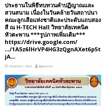
ประธานในพิธีทบทวนคำปฏิญาณและ
สวนสนาม เนื่องในวันคล้ายวันสถาปนา
คณะลูกเสือแห่งชาติและประดับแถบสอง
สี ณ H-TECH Hall วิทยาลัยเทคนิค
หัวตะพาน ***รูปภาพเพิ่มเติม***
https://drive.google.com/
…/1A5z6lHrVP4HG3zQgnAXet6p5t
jA…
กรกฎาคม 1, 2022
ผู้ดูแลระบบ