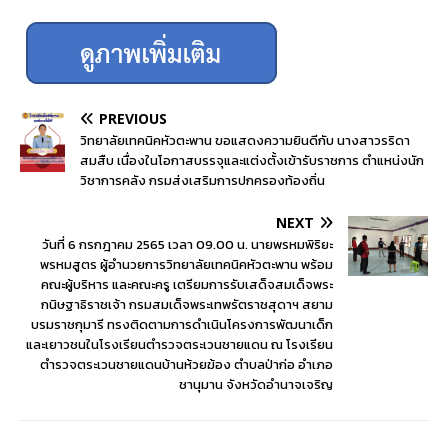
PREVIOUS
วิทยาลัยเทคนิคหัวตะพาน ขอแสดงความยินดีกับ นางสาวรริดา
สมสืบ เนื่องในโอกาสบรรจุและแต่งตั้งเข้ารับราชการ ตำแหน่งนัก
วิชาการคลัง กรมส่งเสริมการปกครองท้องถิ่น
NEXT
วันที่ 6 กรกฎาคม 2565 เวลา 09.00 น. นายพรหมพิริยะ
พรหมสูตร ผู้อำนวยการวิทยาลัยเทคนิคหัวตะพาน พร้อม
คณะผู้บริหาร และคณะครู เตรียมการรับเสด็จสมเด็จพระ
กนิษฐาธิราชเจ้า กรมสมเด็จพระเทพรัตราชสุดาฯ สยาม
บรมราชกุมารี ทรงติดตามการดำเนินโครงการพัฒนาเด็ก
และเยาวชนในโรงเรียนตำรวจตระเวนชายแดน ณ โรงเรียน
ตำรวจตระเวนชายแดนบ้านห้วยฆ้อง ตำบลป่าก่อ อำเภอ
ชานุมาน จังหวัดอำนาจเจริญ